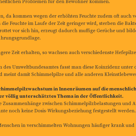
eitlichen Problemen für den Bewohner kommen.
, da kommen wegen der erhöhten Feuchte zudem oft auch ver
ie Feuchte im Laufe der Zeit geringer wird, sterben die Bakt
rottet vor sich hin, erzeugt dadurch muffige Gerüche und bil
Nahrungsgrundlage.
ngere Zeit erhalten, so wachsen auch verschiedenste Hefepilze
n des Umweltbundesamtes fasst man diese Koinzidenz unter 
meint damit Schimmelpilze und alle anderen Kleinstlebewe
chimmelpilzwachstum in Innenräumen auf die menschliche
ber völlig unterschätztes Thema in der Öffentlichkeit.
erte Zusammenhänge zwischen Schimmelpilzbelastungen und
nnte noch keine Dosis-Wirkungsbeziehung festgestellt werden.
 Menschen in verschimmelten Wohnungen häufiger krank und o