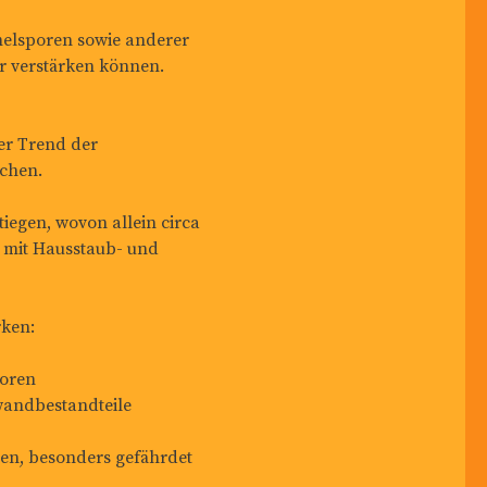
melsporen sowie anderer
 verstärken können.
er Trend der
ochen.
tiegen, wovon allein circa
r mit Hausstaub- und
rken:
poren
wandbestandteile
en, besonders gefährdet