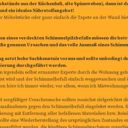
ckstände aus der Küchenluft, alte Spinnweben), dann ist d
und ein ideales Nährstoffangebot!
er Möbelstücke oder ganz einfach die Tapete an der Wand bie
gen eines verdeckten Schimmelpilzbefalls müssen die be
die genauen Ursachen und das volle Ausmaß eines Schim
g setzt hohe Sachkenntnis voraus und sollte unbedingt du
zierung durchgeführt werden.
enn irgendein selbst ernannter Experte durch die Wohnung geht
ftet wird und der Schimmelbefall einfach weggewaschen und 
en höre ich immer wieder, vor allem, wenn ich Mietwohnunge
 sorgfältiger Ursachensuche sollten zunächst zielgerichtet 
maßnahmen gegen den Schimmelbefall eingeleitet werden. Er
rung mit Entfernung aller befallenen Materialien bzw. Reini
ollte eine Wiederherstellung des ursprünglichen Zustandes erf
 ausgeführt werden, die künftiges Schimmelwachstum zuverläs