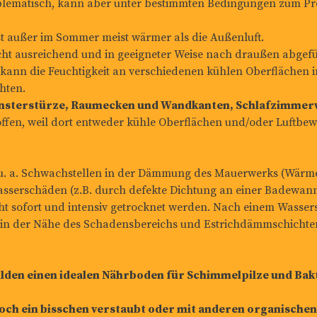
roblematisch, kann aber unter bestimmten Bedingungen zum P
st außer im Sommer meist wärmer als die Außenluft.
icht ausreichend und in geeigneter Weise nach draußen abgef
so kann die Feuchtigkeit an verschiedenen kühlen Oberfläche
hten.
nsterstürze, Raumecken und Wandkanten, Schlafzimme
ffen, weil dort entweder kühle Oberflächen und/oder Luftb
u. a. Schwachstellen in der Dämmung des Mauerwerks (Wärm
sserschäden (z.B. durch defekte Dichtung an einer Badewan
cht sofort und intensiv getrocknet werden. Nach einem Wass
n der Nähe des Schadensbereichs und Estrichdämmschichten 
bilden einen idealen Nährboden für Schimmelpilze und Bak
noch ein bisschen verstaubt oder mit anderen organischen