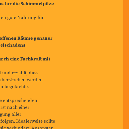
as für die Schimmelpilze
ten gute Nahrung für
troffenen Räume genauer
melschadens
rch eine Fachkraft mit
 und erzählt, dass
überstrichen werden
n begutachte.
die entsprechenden
st nach einer
gung aller
olgen. Idealerweise sollte
sig verhindert. Ansonsten