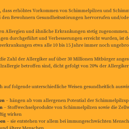
ttig, dass erhöhtes Vorkommen von Schimmelpilzen und Schim
i den Bewohnern Gesundheitsstörungen hervorrufen und/oder
ben Allergien und ähnliche Erkrankungen stetig zugenommen.
gen durchgeführt und Verbesserungen erreicht wurden, ist d
eerkrankungen etwa alle 10 bis 15 Jahre immer noch ungebr
 die Zahl der Allergiker auf über 30 Millionen Mitbürger anges
zallergie betroffen sind, dicht gefolgt von 20% der Allergike
 auf folgende unterschiedliche Weisen gesundheitlich auswi
en
– hängen ab vom allergenen Potential der Schimmelpilzs
en
– Stoffwechselprodukte von Schimmelpilzen sowie die Zell
tig wirken
gen
– sie entstehen vor allem bei immungeschwächten Mensch
 und ältere Menschen