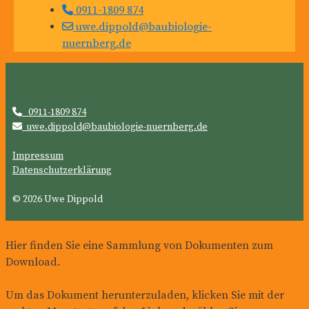
0911-1809 874
uwe.dippold@baubiologie-
nuernberg.de

0911-1809 874

uwe.dippold@baubiologie-nuernberg.de
Impressum
Datenschutzerklärung
© 2026 Uwe Dippold
Hier finden Sie eine Sammlung von Dokumenten zum
Download.
Um das Dokument herunterzuladen, klicken Sie mit der