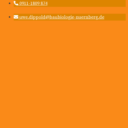
0911-1809 874
uwe.dippold@baubiologie-nuernberg.de